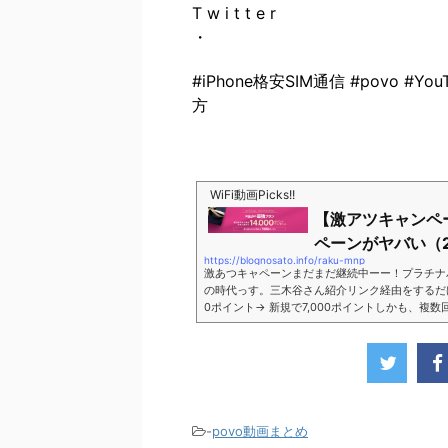
T w i t t e r
・
#iPhone格安SIM通信 #povo 
方
WiFi動画Picks!!
【激アツキャンペ
ペーンがヤバい（2
https://blognosato.info/raku-mnp
激あつキャペーンまだまだ継続中ーー！プラチナ
の時代っす。三木谷さん紹介リンク経由をするだけ。最
0ポイント→ 新規で7,000ポイントしかも、複
ペーン＼激熱の三木谷さんキャンペーン／2回線目
モバイル。ついに「最後の賭け」とも思えるポイ
■キャンペーン概要三木谷社長の特別招待ページか
-
povo動画まとめ