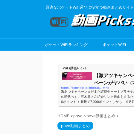
最適なポケットWifi選びに役立つ動画まとめサイト
ポケットWiFiランキング
ポケットWiFi
WiFi動画Picks!!
【激アツキャンペ
ペーンがヤバい（2
https://blognosato.info/raku-mnp
激あつキャペーンまだまだ継続中ーー！プラチナ
の時代っす。三木谷さん紹介リンク経由をするだけ。最
0ポイント→ 新規で7,000ポイントしかも、複
ペーン＼激熱の三木谷さんキャンペーン／2回線目
モバイル。ついに「最後の賭け」とも思えるポイ
HOME
>
povo
>
povo動画まとめ
>
■キャンペーン概要三木谷社長の特別招待ページか
povo動画まとめ