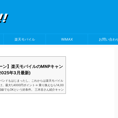
楽天モバイル
WiMAX
お問い合わ
ーン】楽天モバイルのMNPキャン
025年3月最新)
バンドもはじまったし、これからは楽天モバイル
大1,4000円ポイント→ 乗り換えなら14,00
数回線でもOKという好条件。 三木谷さん紹介キャン
以降でもOK再契約でもでもOK背水の陣の楽天
ントばら撒きキャンペーンを発動してきました。
ら楽天モバイ...