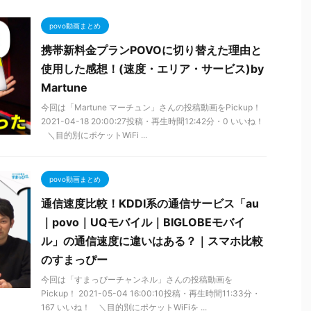
povo動画まとめ
携帯新料金プランPOVOに切り替えた理由と
使用した感想！(速度・エリア・サービス)by
Martune
今回は「Martune マーチュン」さんの投稿動画をPickup！
2021-04-18 20:00:27投稿・再生時間12:42分・0 いいね！
＼目的別にポケットWiFi ...
povo動画まとめ
通信速度比較！KDDI系の通信サービス「au
｜povo｜UQモバイル｜BIGLOBEモバイ
ル」の通信速度に違いはある？｜スマホ比較
のすまっぴー
今回は「すまっぴーチャンネル」さんの投稿動画を
Pickup！ 2021-05-04 16:00:10投稿・再生時間11:33分・
167 いいね！ ＼目的別にポケットWiFiを ...