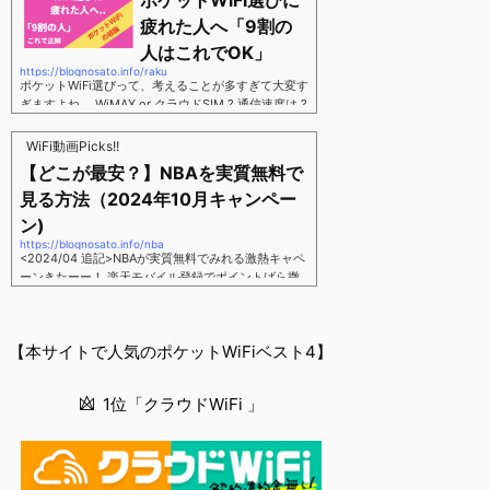
ポケットWiFi選びに
す。三木谷さん紹介リンク経由をするだけ。最大1,40
00円ポイント→ 乗り換えなら14,000ポイント→ 新
疲れた人へ「9割の
規で7,000ポイントしかも、複数回線でもOKという好
人はこれでOK」
条件。 三木谷さん紹介キャンペーン＼激熱の三木谷
https://blognosato.info/raku
さんキャンペーン／2回線目以降でもOK再契約でもで
ポケットWiFi選びって、考えることが多すぎて大変す
もOK背水の陣の楽天モバイル。ついに「最後の賭
ぎますよね。 WiMAX or クラウドSIM ? 通信速度は ?
け」とも思えるポイントばら撒きキャンペーンを発動
2年契約? 契約しばりなし ? 違約金 ? 解約時の端末代
してきました。■キャンペーン概要三木谷社長の特別
負担は ?もう知らん、って感じですよね。私もWiFi関
WiFi動画Picks!!
招待ページから楽天モバイ...
連のメディアを3年間運用してきましたが「結局みん
【どこが最安？】NBAを実質無料で
なコレでいいのでは？」という結論にいたりました。
見る方法（2024年10月キャンペー
ということで、「ポケットWiFi選びに疲れた」「結局
どれがいいのか分からない」と言う人向けに【最終
ン)
解】を用意しました。ポケットWiFiのヘビーユーザー
https://blognosato.info/nba
視点で「90％の人はこれだけでいいやん」というも
<2024/04 追記>NBAが実質無料でみれる激熱キャペ
のなので、「多...
ーンきたーー！ 楽天モバイル登録でポイントばら撒
きキャンペーン発動中 → 最大14,000ポイント
↓ 楽天モバイルユーザーは「NBA Rakuten」が全試
合無料 ↓ ポイント換算で半年間〜1年間は実質
【本サイトで人気のポケットWiFiベスト4】
無料なのでNBAのみ視聴したい人でも最安！「最安で
NBAを見る方法」が「楽天モバイルを契約すること」
というもはや意味不明な状況...楽天モバイルでNBAを
1位「クラウドWiFi 」
無料でみるまで楽天モバイルでNBAを無料で観るまで
(楽天モバイル)日本人プレイヤーも躍動する注目のN
BANBAは、世...