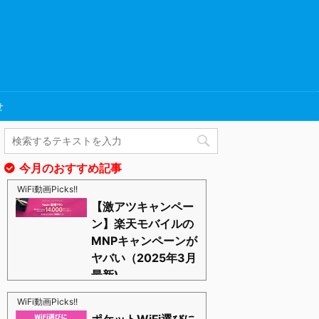
せ
今月のおすすめ記事
WiFi動画Picks!!
【激アツキャンペー
ン】楽天モバイルの
MNPキャンペーンが
ヤバい（2025年3月
最新)
https://blognosato.info/raku-mnp
激あつキャペーンまだまだ継続中ーー！プラチナバン
WiFi動画Picks!!
ドもはじまったし、これからは楽天モバイルの時代っ