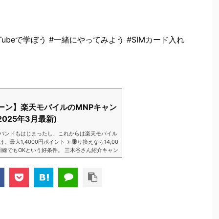
#YouTubeで学ぼう #一緒にやってみよう #SIMカード入れ
ーン】楽天モバイルのMNPキャン
025年3月最新)
バンドもはじまったし、これからは楽天モバイル
大1,4000円ポイント→ 乗り換えなら14,00
数回線でもOKという好条件。 三木谷さん紹介キャン
以降でもOK再契約でもでもOK背水の陣の楽天
ントばら撒きキャンペーンを発動してきました。
ら楽天モバイ...