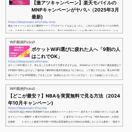
【激アツキャンペーン】楽天モバイルの
MNPキャンペーンがヤバい（2025年3月
最新)
https://blognosato.info/raku-mnp
激あつキャペーンまだまだ継続中ーー！プラチナバンドもはじまったし、これからは楽天モバイルの時代
っす。三木谷さん紹介リンク経由をするだけ。最大1,4000円ポイント→ 乗り換えなら14,000ポイント→
新規で7,000ポイントしかも、複数回線でもOKという好条件。 三木谷さん紹介キャンペーン＼激熱の三木
谷さんキャンペーン／2回線目以降でもOK再契約でもでもOK背水の陣の楽天モバイル。ついに「最後の賭
WiFi動画Picks!!
け」とも思えるポイントばら撒きキャンペーンを発動してきました。■キャンペーン概要三木谷社長の特
ポケットWiFi選びに疲れた人へ「9割の人
別招待ページから楽天モバイ...
はこれでOK」
https://blognosato.info/raku
ポケットWiFi選びって、考えることが多すぎて大変すぎますよね。 WiMAX or クラウドSIM ? 通信速度は ?
2年契約? 契約しばりなし ? 違約金 ? 解約時の端末代負担は ?もう知らん、って感じですよね。私もWiFi関
連のメディアを3年間運用してきましたが「結局みんなコレでいいのでは？」という結論にいたりました。
ということで、「ポケットWiFi選びに疲れた」「結局どれがいいのか分からない」と言う人向けに【最終
解】を用意しました。ポケットWiFiのヘビーユーザー視点で「90％の人はこれだけでいいやん」というも
WiFi動画Picks!!
のなので、「多...
【どこが最安？】NBAを実質無料で見る方法（2024
年10月キャンペーン)
https://blognosato.info/nba
<2024/04 追記>NBAが実質無料でみれる激熱キャペーンきたーー！ 楽天モバイル登録でポイントばら撒
きキャンペーン発動中 → 最大14,000ポイント ↓ 楽天モバイルユーザーは「NBA Rakuten」が全試
合無料 ↓ ポイント換算で半年間〜1年間は実質無料なのでNBAのみ視聴したい人でも最安！「最安で
NBAを見る方法」が「楽天モバイルを契約すること」というもはや意味不明な状況...楽天モバイルでNBAを
無料でみるまで楽天モバイルでNBAを無料で観るまで(楽天モバイル)日本人プレイヤーも躍動する注目のN