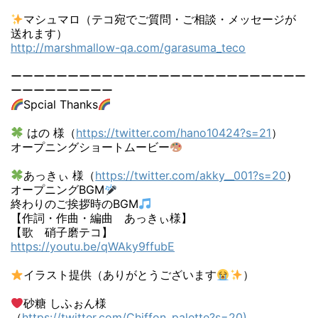
マシュマロ（テコ宛でご質問・ご相談・メッセージが
送れます）
http://marshmallow-qa.com/garasuma_teco
ーーーーーーーーーーーーーーーーーーーーーーーーーー
ーーーーーーーーー
Spcial Thanks
はの 様（
https://twitter.com/hano10424?s=21
）
オープニングショートムービー
あっきぃ 様（
https://twitter.com/akky__001?s=20
）
オープニングBGM
終わりのご挨拶時のBGM
【作詞・作曲・編曲 あっきぃ様】
【歌 硝子磨テコ】
https://youtu.be/qWAky9ffubE
イラスト提供（ありがとうございます
）
砂糖 しふぉん様
（
https://twitter.com/Chiffon_palette?s=20)