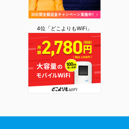
4位「どこよりもWiFi」