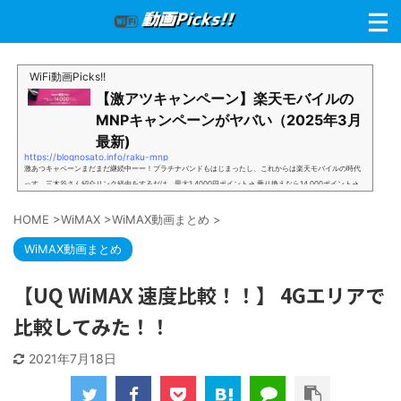
WiFi動画Picks!!
【激アツキャンペーン】楽天モバイルの
MNPキャンペーンがヤバい（2025年3月
最新)
https://blognosato.info/raku-mnp
激あつキャペーンまだまだ継続中ーー！プラチナバンドもはじまったし、これからは楽天モバイルの時代
っす。三木谷さん紹介リンク経由をするだけ。最大1,4000円ポイント→ 乗り換えなら14,000ポイント→
新規で7,000ポイントしかも、複数回線でもOKという好条件。 三木谷さん紹介キャンペーン＼激熱の三木
谷さんキャンペーン／2回線目以降でもOK再契約でもでもOK背水の陣の楽天モバイル。ついに「最後の賭
HOME
>
WiMAX
>
WiMAX動画まとめ
>
け」とも思えるポイントばら撒きキャンペーンを発動してきました。■キャンペーン概要三木谷社長の特
別招待ページから楽天モバイ...
WiMAX動画まとめ
【UQ WiMAX 速度比較！！】 4Gエリアで
比較してみた！！
2021年7月18日