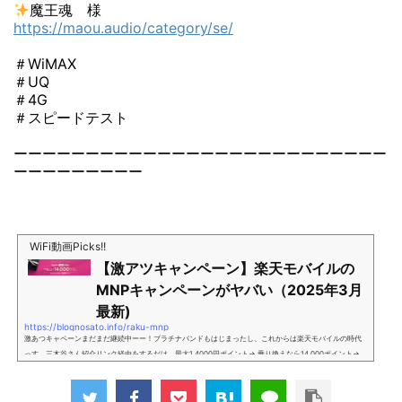
魔王魂 様
https://maou.audio/category/se/
＃WiMAX
＃UQ
＃4G
＃スピードテスト
ーーーーーーーーーーーーーーーーーーーーーーーーーー
ーーーーーーーーー
WiFi動画Picks!!
【激アツキャンペーン】楽天モバイルの
MNPキャンペーンがヤバい（2025年3月
最新)
https://blognosato.info/raku-mnp
激あつキャペーンまだまだ継続中ーー！プラチナバンドもはじまったし、これからは楽天モバイルの時代
っす。三木谷さん紹介リンク経由をするだけ。最大1,4000円ポイント→ 乗り換えなら14,000ポイント→
新規で7,000ポイントしかも、複数回線でもOKという好条件。 三木谷さん紹介キャンペーン＼激熱の三木
谷さんキャンペーン／2回線目以降でもOK再契約でもでもOK背水の陣の楽天モバイル。ついに「最後の賭
け」とも思えるポイントばら撒きキャンペーンを発動してきました。■キャンペーン概要三木谷社長の特