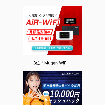
3位「Mugen WiFi」