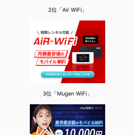
2位「Air WiFi」
3位「Mugen WiFi」