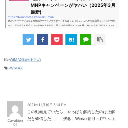
MNPキャンペーンがヤバい（2025年3月
最新)
https://blognosato.info/raku-mnp
激あつキャペーンまだまだ継続中ーー！プラチナバンドもはじまったし、これからは楽天モバイルの時代
っす。三木谷さん紹介リンク経由をするだけ。最大1,4000円ポイント→ 乗り換えなら14,000ポイント→
新規で7,000ポイントしかも、複数回線でもOKという好条件。 三木谷さん紹介キャンペーン＼激熱の三木
谷さんキャンペーン／2回線目以降でもOK再契約でもでもOK背水の陣の楽天モバイル。ついに「最後の賭
け」とも思えるポイントばら撒きキャンペーンを発動してきました。■キャンペーン概要三木谷社長の特
別招待ページから楽天モバイ...
-
WiMAX動画まとめ
-
WiMAX
2021年11月19日 5:14 PM
この動画見ていたら、やっぱり解約したのは正解
だと確信した。。。残念、Wimax斬り～(古い…)。
Cavabien
!21