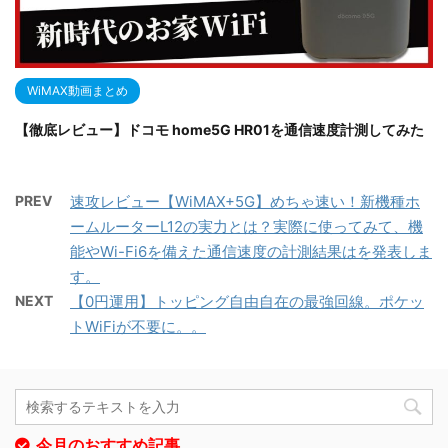
WiMAX動画まとめ
【徹底レビュー】ドコモ home5G HR01を通信速度計測してみた
PREV
速攻レビュー【WiMAX+5G】めちゃ速い！新機種ホ
ームルーターL12の実力とは？実際に使ってみて、機
能やWi-Fi6を備えた通信速度の計測結果はを発表しま
す。
NEXT
【0円運用】トッピング自由自在の最強回線。ポケッ
トWiFiが不要に。。
今月のおすすめ記事