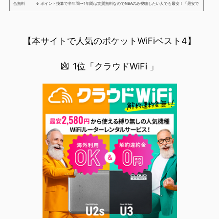
合無料 ↓ ポイント換算で半年間〜1年間は実質無料なのでNBAのみ視聴したい人でも最安！「最安で
NBAを見る方法」が「楽天モバイルを契約すること」というもはや意味不明な状況...楽天モバイルでNBAを
無料でみるまで楽天モバイルでNBAを無料で観るまで(楽天モバイル)日本人プレイヤーも躍動する注目のN
BANBAは、世...
【本サイトで人気のポケットWiFiベスト4】
1位「クラウドWiFi 」