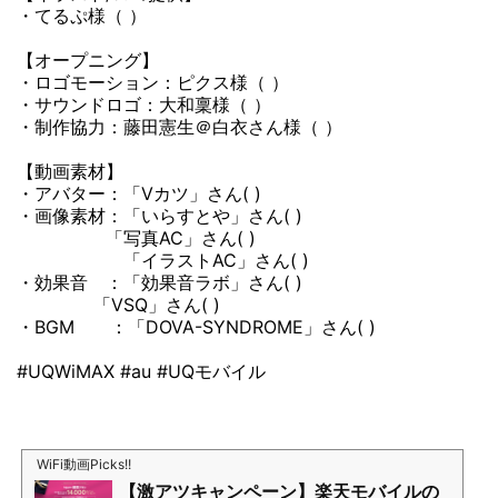
・てるぷ様（ ）
【オープニング】
・ロゴモーション：ピクス様（ ）
・サウンドロゴ：大和稟様（ ）
・制作協力：藤田憲生＠白衣さん様（ ）
【動画素材】
・アバター：「Vカツ」さん( )
・画像素材：「いらすとや」さん( )
「写真AC」さん( )
「イラストAC」さん( )
・効果音 ：「効果音ラボ」さん( )
「VSQ」さん( )
・BGM ：「DOVA-SYNDROME」さん( )
#UQWiMAX #au #UQモバイル
WiFi動画Picks!!
【激アツキャンペーン】楽天モバイルの