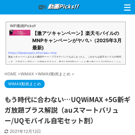
WiFi動画Picks!!
【激アツキャンペーン】楽天モバイルの
MNPキャンペーンがヤバい（2025年3月
最新)
https://blognosato.info/raku-mnp
激あつキャペーンまだまだ継続中ーー！プラチナバンドもはじまったし、これからは楽天モバイルの時代
っす。三木谷さん紹介リンク経由をするだけ。最大1,4000円ポイント→ 乗り換えなら14,000ポイント→
新規で7,000ポイントしかも、複数回線でもOKという好条件。 三木谷さん紹介キャンペーン＼激熱の三木
谷さんキャンペーン／2回線目以降でもOK再契約でもでもOK背水の陣の楽天モバイル。ついに「最後の賭
HOME
>
WiMAX
>
WiMAX動画まとめ
>
け」とも思えるポイントばら撒きキャンペーンを発動してきました。■キャンペーン概要三木谷社長の特
別招待ページから楽天モバイ...
WiMAX動画まとめ
もう時代に合わない…UQWiMAX +5G新ギ
ガ放題プラス解説（auスマートバリュ
ー/UQモバイル自宅セット割）
2021年12月12日