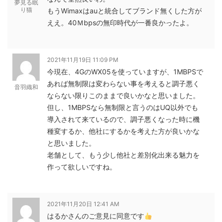
夢見る眠
り猫
もうWimaxはauと統合してブランド無くした方が
ええ。40Ｍbpsの無印時代が一番良かったよ。
2021年11月19日 11:09 PM
今現在、4GのWX05を使っていますが、1MBPSで
あれば無制限は変わらない事を考えると調子悪く
音羽織和
ならない限りこのままで良いかなと思いました。
但し、1MBPSなら無制限と言うのはUQ以外でも
導入されて来ているので、調子悪くなった時に機
種変するか、他社にするかを考えた方が良いかな
と思いました。
老舗として、もう少し他社と差別化出来る魅力を
作って欲しいですね。
2021年11月20日 12:41 AM
はるかさんのご意見に同意です