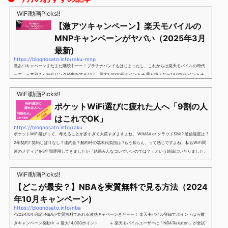
WiFi動画Picks!!
【激アツキャンペーン】楽天モバイルの
MNPキャンペーンがヤバい（2025年3月
最新)
https://blognosato.info/raku-mnp
激あつキャペーンまだまだ継続中ーー！プラチナバンドもはじまったし、これからは楽天モバイルの時代
っす。三木谷さん紹介リンク経由をするだけ。最大1,4000円ポイント→ 乗り換えなら14,000ポイント→
新規で7,000ポイントしかも、複数回線でもOKという好条件。 三木谷さん紹介キャンペーン＼激熱の三木
谷さんキャンペーン／2回線目以降でもOK再契約でもでもOK背水の陣の楽天モバイル。ついに「最後の賭
WiFi動画Picks!!
け」とも思えるポイントばら撒きキャンペーンを発動してきました。■キャンペーン概要三木谷社長の特
ポケットWiFi選びに疲れた人へ「9割の人
別招待ページから楽天モバイ...
はこれでOK」
https://blognosato.info/raku
ポケットWiFi選びって、考えることが多すぎて大変すぎますよね。 WiMAX or クラウドSIM ? 通信速度は ?
2年契約? 契約しばりなし ? 違約金 ? 解約時の端末代負担は ?もう知らん、って感じですよね。私もWiFi関
連のメディアを3年間運用してきましたが「結局みんなコレでいいのでは？」という結論にいたりました。
ということで、「ポケットWiFi選びに疲れた」「結局どれがいいのか分からない」と言う人向けに【最終
解】を用意しました。ポケットWiFiのヘビーユーザー視点で「90％の人はこれだけでいいやん」というも
WiFi動画Picks!!
のなので、「多...
【どこが最安？】NBAを実質無料で見る方法（2024
年10月キャンペーン)
https://blognosato.info/nba
<2024/04 追記>NBAが実質無料でみれる激熱キャペーンきたーー！ 楽天モバイル登録でポイントばら撒
きキャンペーン発動中 → 最大14,000ポイント ↓ 楽天モバイルユーザーは「NBA Rakuten」が全試