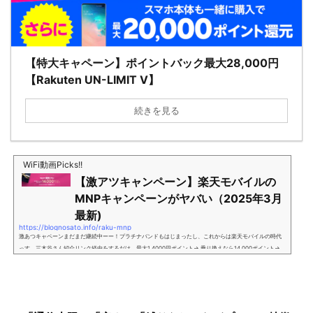
【特大キャペーン】ポイントバック最大28,000円
【Rakuten UN-LIMIT V】
続きを見る
WiFi動画Picks!!
【激アツキャンペーン】楽天モバイルの
MNPキャンペーンがヤバい（2025年3月
最新)
https://blognosato.info/raku-mnp
激あつキャペーンまだまだ継続中ーー！プラチナバンドもはじまったし、これからは楽天モバイルの時代
っす。三木谷さん紹介リンク経由をするだけ。最大1,4000円ポイント→ 乗り換えなら14,000ポイント→
新規で7,000ポイントしかも、複数回線でもOKという好条件。 三木谷さん紹介キャンペーン＼激熱の三木
谷さんキャンペーン／2回線目以降でもOK再契約でもでもOK背水の陣の楽天モバイル。ついに「最後の賭
け」とも思えるポイントばら撒きキャンペーンを発動してきました。■キャンペーン概要三木谷社長の特
別招待ページから楽天モバイ...