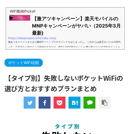
WiFi動画Picks!!
【激アツキャンペーン】楽天モバイルの
MNPキャンペーンがヤバい（2025年3月
最新)
https://blognosato.info/raku-mnp
激あつキャペーンまだまだ継続中ーー！プラチナバンドもはじまったし、これからは楽天モバイルの時代
っす。三木谷さん紹介リンク経由をするだけ。最大1,4000円ポイント→ 乗り換えなら14,000ポイント→
新規で7,000ポイントしかも、複数回線でもOKという好条件。 三木谷さん紹介キャンペーン＼激熱の三木
谷さんキャンペーン／2回線目以降でもOK再契約でもでもOK背水の陣の楽天モバイル。ついに「最後の賭
ポケットWiFi比較
け」とも思えるポイントばら撒きキャンペーンを発動してきました。■キャンペーン概要三木谷社長の特
別招待ページから楽天モバイ...
【タイプ別】失敗しないポケットWiFiの
選び方とおすすめプランまとめ